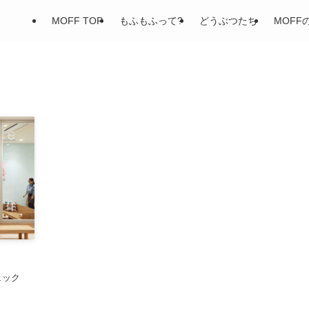
MOFF TOP
もふもふって?
どうぶつたち
MOFF
をチェック