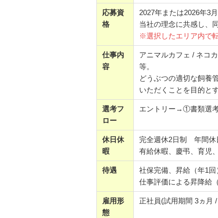
応募資
2027年または2026年
格
当社の理念に共感し、
※選択したエリア内で
仕事内
アニマルカフェ / ネ
容
等。
どうぶつの適切な飼養
いただくことを目的と
選考フ
エントリー→①書類選
ロー
休日休
完全週休2日制 年間休日
暇
有給休暇、慶弔、育児
待遇
社保完備、昇給（年1回
仕事評価による昇降給（
雇用形
正社員(試用期間 3ヵ月 
態