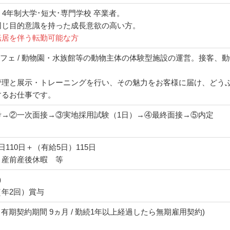
3月 4年制大学･短大･専門学校 卒業者。
同じ目的意識を持った成長意欲の高い方。
転居を伴う転勤可能な方
コカフェ / 動物園・水族館等の動物主体の体験型施設の運営。接客
管理と展示・トレーニングを行い、その魅力をお客様に届け、どう
するお仕事です。
考→②一次面接→③実地採用試験（1日）→④最終面接→⑤内定
110日＋（有給5日）115日
、産前産後休暇 等
）
年2回）賞与
/ 有期契約期間 9ヵ月 / 勤続1年以上経過したら無期雇用契約)