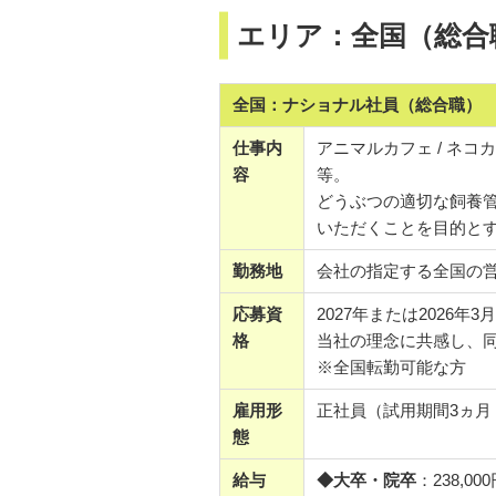
エリア：全国（総合
全国：ナショナル社員（総合職）
仕事内
アニマルカフェ / ネ
容
等。
どうぶつの適切な飼養
いただくことを目的と
勤務地
会社の指定する全国の
応募資
2027年または2026年
格
当社の理念に共感し、
※全国転勤可能な方
雇用形
正社員（試用期間3ヵ月 
態
給与
◆大卒・院卒
：238,00