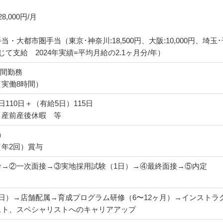
28,000円/月
大都市圏手当（東京･神奈川:18,500円、大阪:10,000円、埼玉･千
て支給 2024年実績=平均月給の2.1ヶ月分/年）
8時間勤務
実働8時間）
110日＋（有給5日）115日
、産前産後休暇 等
）
年2回）賞与
考→②一次面接→③実地採用試験（1日）→④最終面接→⑤内定
日）→店舗配属→育成プログラム研修（6〜12ヶ月）→インストラ
スト、スペシャリストへのキャリアアップ