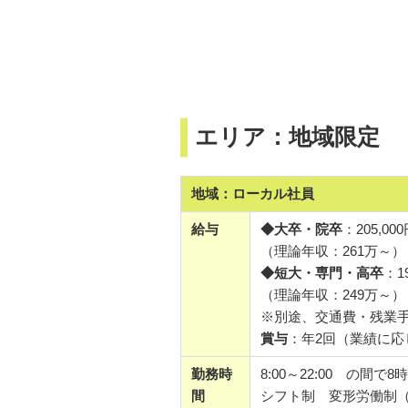
エリア：地域限定
地域：ローカル社員
給与
◆大卒・院卒
：205,00
（理論年収：261万～）
◆短大・専門・高卒
：1
（理論年収：249万～）
※別途、交通費・残業手当・
賞与
：年2回（業績に応
勤務時
8:00～22:00 の間で
間
シフト制 変形労働制（