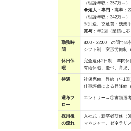
（理論年収：357万～）
◆短大・専門・高卒
：2
（理論年収：342万～）
※別途、交通費・残業手当・
賞与
：年2回（業績に応じ
勤務時
8:00～22:00 の間で
間
シフト制 変形労働制（
休日休
完全週休2日制 年間休日
暇
有給休暇、慶弔、育児
待遇
社保完備、昇給（年1回
仕事評価による昇降給（
選考フ
エントリー→①書類選
ロー
採用後
入社式→新卒者研修（3
の流れ
マネジャー、ゼネラリ