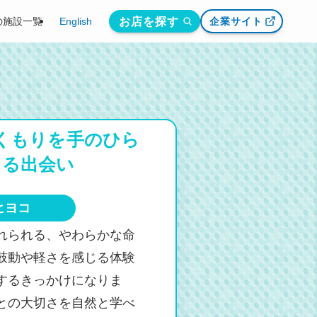
お店を探す
の施設一覧
English
企業サイト
くもりを
手のひら
じる出会い
ヒヨコ
れられる、やわらかな命
鼓動や軽さを感じる体験
するきっかけになりま
との大切さを自然と学べ