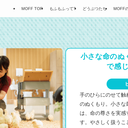
MOFF TOP
もふもふって?
どうぶつたち
MOFF
小さな命のぬ
で感
手のひらにのせて触
のぬくもり。小さな
は、命の尊さを実感
す。やさしく扱うこ