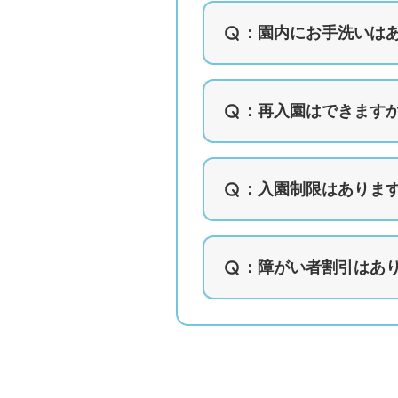
：
園内にお手洗いは
：
再入園はできます
：入園制限はありま
：障がい者割引はあ