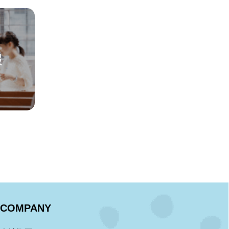
報
COMPANY