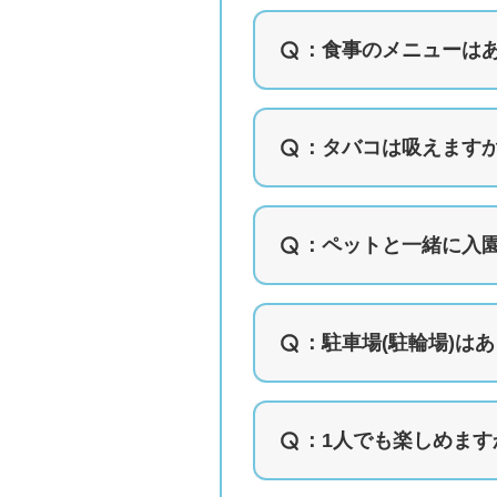
：
食事のメニューは
：
タバコは吸えます
：
ペットと一緒に入
：
駐車場(駐輪場)は
：1人でも楽しめます