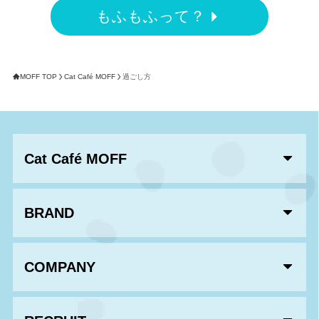
もふもふって？
MOFF TOP
Cat Café MOFF
過ごし方
Cat Café MOFF
BRAND
COMPANY