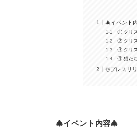
🎄イベント内
① クリ
② クリ
③ クリ
④ 猫た
☃️プレスリ
🎄イベント内容🎄