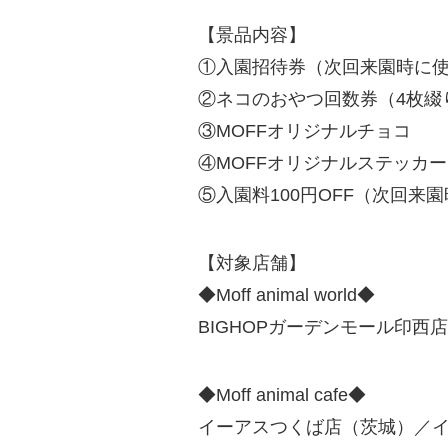
【景品内容】
①入園招待券（次回来園時に
②ネコのおやつ回数券（4枚綴
③MOFFオリジナルチョコ
④MOFFオリジナルステッカー
⑤入園料100円OFF（次回来
【対象店舗】
◆Moff animal world◆
BIGHOPガーデンモール印西
◆Moff animal cafe◆
イーアスつくば店（茨城）／