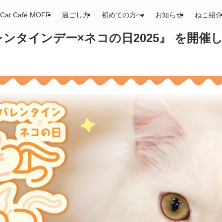
Cat Café MOFF
過ごし方
初めての方へ
お知らせ
ねこ紹
ンタインデー×ネコの日2025』 を開催