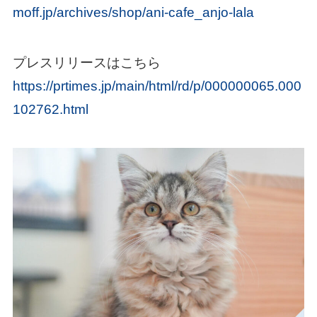
moff.jp/archives/shop/ani-cafe_anjo-lala
プレスリリースはこちら
https://prtimes.jp/main/html/rd/p/000000065.000
102762.html