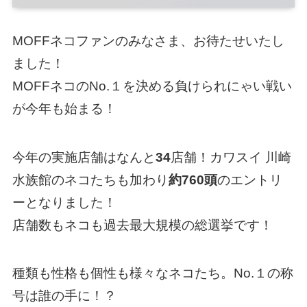
MOFFネコファンのみなさま、お待たせいたし
ました！
MOFFネコのNo.１を決める負けられにゃい戦い
が今年も始まる！
今年の実施店舗はなんと
34
店舗！カワスイ 川崎
水族館のネコたちも加わり
約760頭
のエントリ
ーとなりました！
店舗数もネコも過去最大規模の総選挙です！
種類も性格も個性も様々なネコたち。No.１の称
号は誰の手に！？