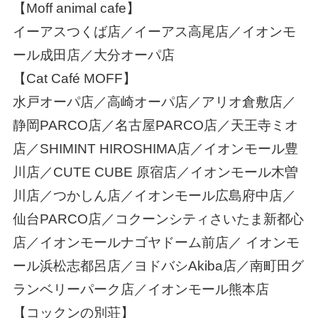
【Moff animal cafe】
イーアスつくば店／イーアス高尾店／イオンモ
ール成田店／大分オーパ店
【Cat Café MOFF】
水戸オーパ店／高崎オーパ店／アリオ倉敷店／
静岡PARCO店／名古屋PARCO店／天王寺ミオ
店／SHIMINT HIROSHIMA店／イオンモール豊
川店／CUTE CUBE 原宿店／イオンモール木曽
川店／つかしん店／イオンモール広島府中店／
仙台PARCO店／コクーンシティさいたま新都心
店／イオンモールナゴヤドーム前店／ イオンモ
ール浜松志都呂店／ヨドバシAkiba店／南町田グ
ランベリーパーク店／イオンモール熊本店
【コックンの別荘】