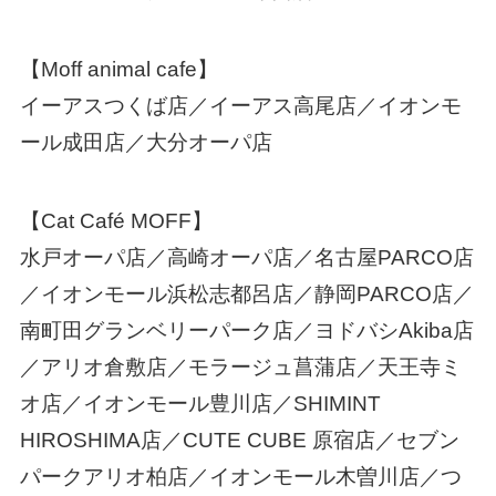
【Moff animal cafe】
イーアスつくば店／イーアス高尾店／イオンモ
ール成田店／大分オーパ店
【Cat Café MOFF】
水戸オーパ店／高崎オーパ店／名古屋PARCO店
／イオンモール浜松志都呂店／静岡PARCO店／
南町田グランベリーパーク店／ヨドバシAkiba店
／アリオ倉敷店／モラージュ菖蒲店／天王寺ミ
オ店／イオンモール豊川店／SHIMINT
HIROSHIMA店／CUTE CUBE 原宿店／セブン
パークアリオ柏店／イオンモール木曽川店／つ