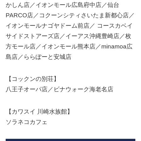
かしん店／イオンモール広島府中店／仙台
PARCO店／コクーンシティさいたま新都心店／
イオンモールナゴヤドーム前店／ コースカベイ
サイドストアーズ店／イーアス沖縄豊崎店／枚
方モール店／イオンモール熊本店／minamoa広
島店／ららぽーと安城店
【コックンの別荘】
八王子オーパ店／ビナウォーク海老名店
【カワスイ 川崎水族館】
ソラネコカフェ